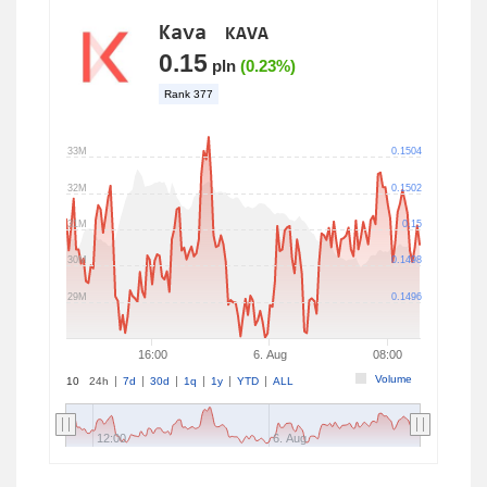
Kava
KAVA
0.15
pln
(0.23%)
Rank
377
33M
0.1504
32M
0.1502
31M
0.15
30M
0.1498
29M
0.1496
16:00
6. Aug
08:00
Volume
10
24h
7d
30d
1q
1y
YTD
ALL
12:00
6. Aug