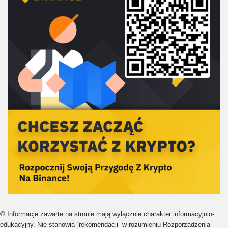
© Informacje zawarte na stronie mają wyłącznie charakter informacyjnio-
edukacyjny. Nie stanowią “rekomendacji” w rozumieniu Rozporządzenia