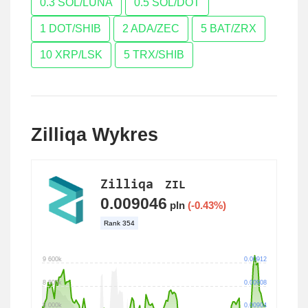
0.3 SOL/LUNA
0.5 SOL/DOT
1 DOT/SHIB
2 ADA/ZEC
5 BAT/ZRX
10 XRP/LSK
5 TRX/SHIB
Zilliqa Wykres
Zilliqa
ZIL
0.009046
pln
(-0.43%)
Rank
354
9 600k
0.00912
8 800k
0.00908
8 000k
0.00904