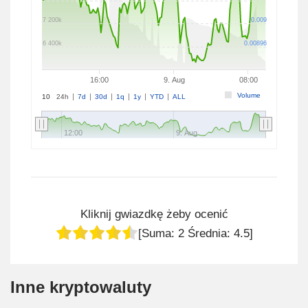
7 200k
0.009
6 400k
0.00896
16:00
9. Aug
08:00
Volume
10
24h
7d
30d
1q
1y
YTD
ALL
12:00
9. Aug
Kliknij gwiazdkę żeby ocenić
[Suma:
2
Średnia:
4.5
]
Inne kryptowaluty