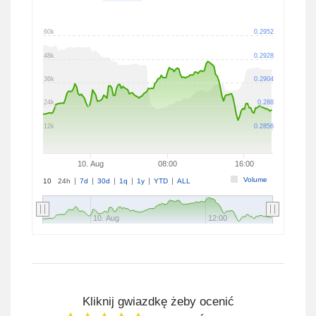
60k
0.2952
48k
0.2928
36k
0.2904
24k
0.288
12k
0.2856
10. Aug
08:00
16:00
Volume
10
24h
7d
30d
1q
1y
YTD
ALL
10. Aug
12:00
Kliknij gwiazdkę żeby ocenić