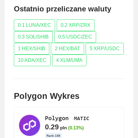
Ostatnio przeliczane waluty
0.1 LUNA/XEC
0.2 XRP/ZRX
0.3 SOL/SHIB
0.5 USDC/ZEC
1 HEX/SHIB
2 HEX/BAT
5 XRP/USDC
10 ADA/XEC
4 XLM/UMA
Polygon Wykres
Polygon
MATIC
0.29
pln
(0.13%)
Rank
188